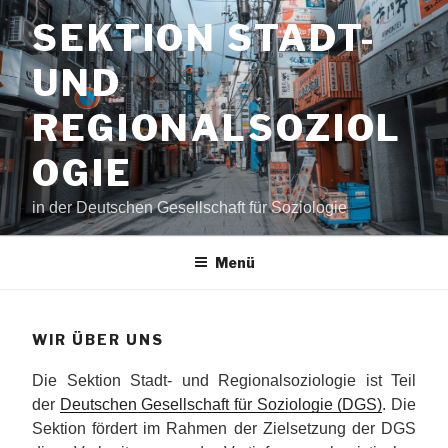
Zum
SEKTION STADT-
Inhalt
springen
UND
REGIONALSOZIOL
OGIE
in der Deutschen Gesellschaft für Soziologie
Menü
WIR ÜBER UNS
Die Sektion Stadt- und Regionalsoziologie ist Teil
der
Deutschen Gesellschaft für Soziologie (DGS)
. Die
Sektion fördert im Rahmen der Zielsetzung der DGS